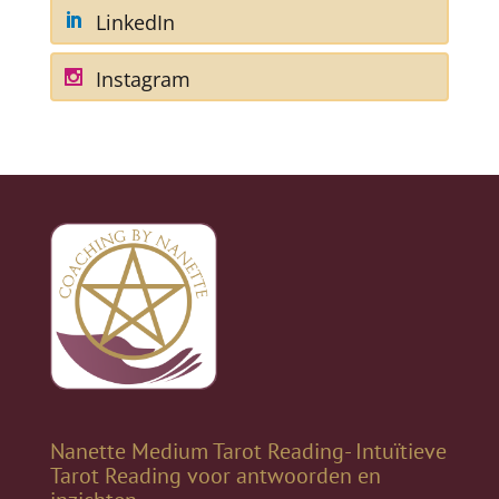
LinkedIn
Instagram
Nanette Medium Tarot Reading- Intuïtieve
Tarot Reading voor antwoorden en