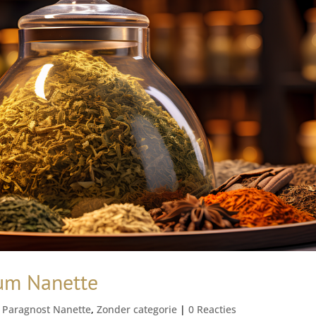
um Nanette
,
Paragnost Nanette
,
Zonder categorie
|
0 Reacties