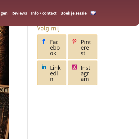
agen
Reviews
Info / contact
Boek je sessie
Volg mij
Fac
Pint
ebo
ere
ok
st
Link
Inst
edI
agr
n
am