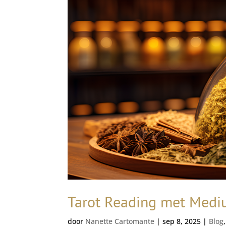
Tarot Reading met Medi
door
Nanette Cartomante
|
sep 8, 2025
|
Blog