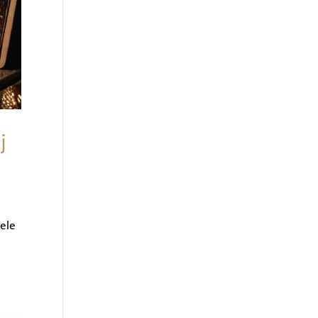
j
uele