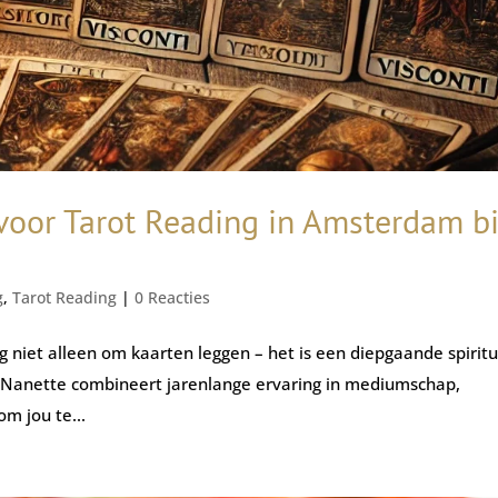
oor Tarot Reading in Amsterdam bi
g
,
Tarot Reading
|
0 Reacties
 niet alleen om kaarten leggen – het is een diepgaande spirit
edt. Nanette combineert jarenlange ervaring in mediumschap,
om jou te...