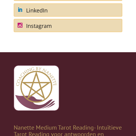
LinkedIn
Instagram
Nanette Medium Tarot Reading- Intuïtieve
Tarot Reading voor antwoorden en